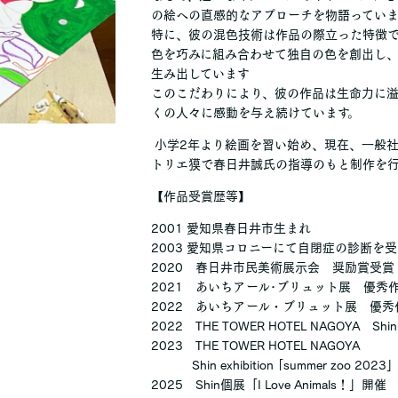
の絵への直感的なアプローチを物語っていま
特に、彼の混色技術は作品の際立った特徴で
色を巧みに組み合わせて独自の色を創出し
生み出しています
このこだわりにより、彼の作品は生命力に
くの人々に感動を与え続けています。
小学2年より絵画を習い始め、現在、一般社
トリエ獏で春日井誠氏の指導のもと制作を行
【作品受賞歴等】
2001 愛知県春日井市生まれ
2003 愛知県コロニーにて自閉症の診断を
2020 春日井市民美術展示会 奨励賞受賞
2021 あいちアール･ブリュット展 優秀
2022 あいちアール・ブリュット展 優秀
2022 THE TOWER HOTEL NAGOYA Shi
2023 THE TOWER HOTEL NAGOYA
Shin exhibition ｢summer zoo 202
2025 Shin個展「I Love Animals！」開催