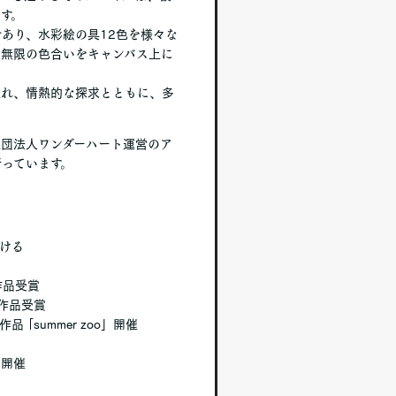
す。
あり、水彩絵の具12色を様々な
、無限の色合いをキャンバス上に
溢れ、情熱的な探求とともに、多
団法人ワンダーハート運営のア
っています。
受ける
作品受賞
作品受賞
n作品 ｢summer zoo」開催
3」開催